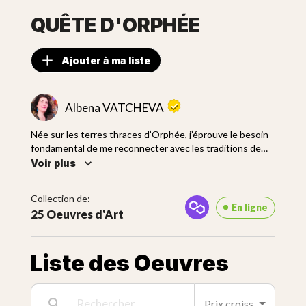
QUÊTE D'ORPHÉE
Ajouter à ma liste
Albena VATCHEVA
Née sur les terres thraces d’Orphée, j’éprouve le besoin
fondamental de me reconnecter avec les traditions de
mes ancêtres. La création est une recherche perpétuelle
Voir plus
de moi-même, à travers les mythologies, les légendes, les
contes de mon enfance, le vécu et le rêvé, les images
Collection de:
incrustées dans ma conscience. Chaque tableau est une
En ligne
25 Oeuvres d'Art
caresse préservée pour l'éternité, une méditation
merveilleuse que je souhaite partager avec le public.
Liste des Oeuvres