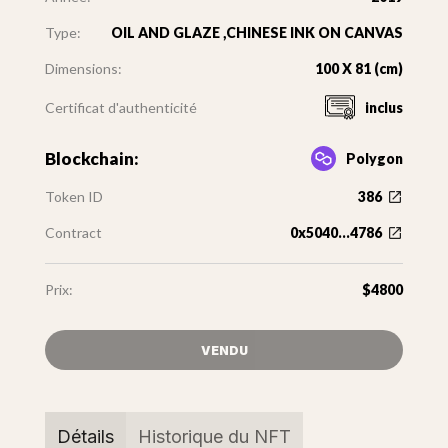
Type:
OIL AND GLAZE ,CHINESE INK ON CANVAS
Dimensions:
100 X 81 (cm)
Certificat d'authenticité
inclus
Blockchain:
Polygon
Token ID
386
Contract
0x5040...4786
Prix:
$4800
VENDU
Détails
Historique du NFT