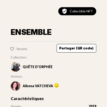
Collectible NFT
ENSEMBLE
Partager (QR code)
favoris
Collection:
QUÊTE D'ORPHÉE
Artiste:
Albena VATCHEVA
Caractéristiques
Année:
2019