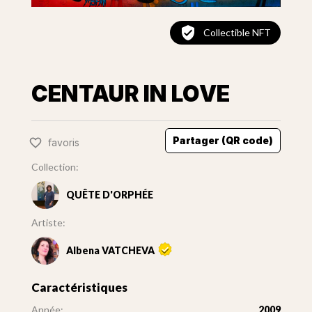
Collectible NFT
CENTAUR IN LOVE
Partager (QR code)
favoris
Collection:
QUÊTE D'ORPHÉE
Artiste:
Albena VATCHEVA
Caractéristiques
Année:
2009