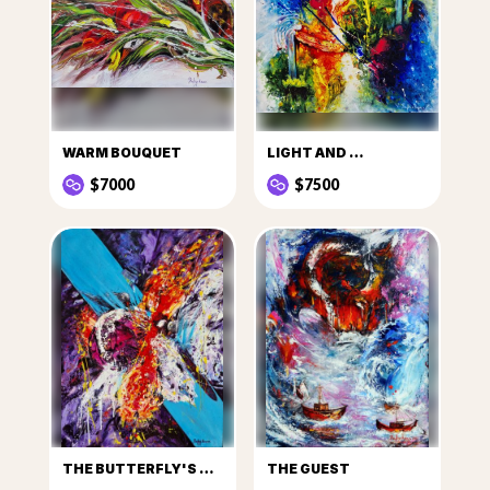
WARM BOUQUET
LIGHT AND …
$7000
$7500
THE BUTTERFLY'S DREAM
THE GUEST