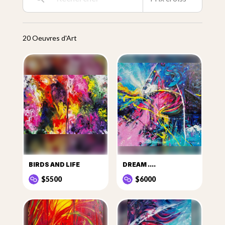
peut voir des figures à fort effet et dans des associations
cosmiques, avec une richesse technique différente, des
visualisations improvisées sont créées. Cela se voit dans
le passé et jusqu'à présent "VOYAGE D'ESPOIR" des
20 Oeuvres d'Art
oeuvres de l'artiste et cela encourage les gens à se
redécouvrir...
BIRDS AND LIFE
DREAM ....
$5500
$6000