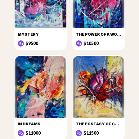
MYSTERY
THE POWER OF A WOMAN
$9500
$10500
IN DREAMS
THE ECSTASY OF COLOURS
$11000
$11500