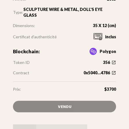
SCULPTURE WIRE & METAL, DOLL'S EYE
Type:
GLASS
Dimensions:
35 X 12 (cm)
Certificat d'authenticité
inclus
Blockchain:
Polygon
Token ID
356
Contract
0x5040...4786
Prix:
$3700
VENDU