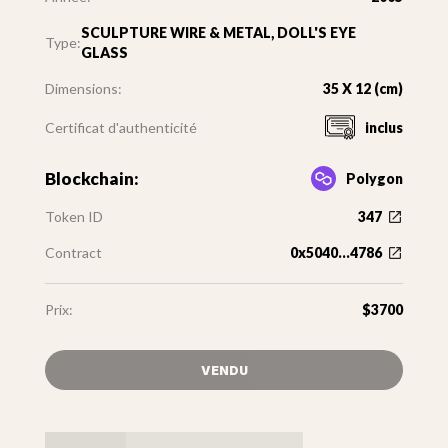
SCULPTURE WIRE & METAL, DOLL'S EYE
Type:
GLASS
Dimensions:
35 X 12 (cm)
Certificat d'authenticité
inclus
Blockchain:
Polygon
Token ID
347
Contract
0x5040...4786
Prix:
$3700
VENDU