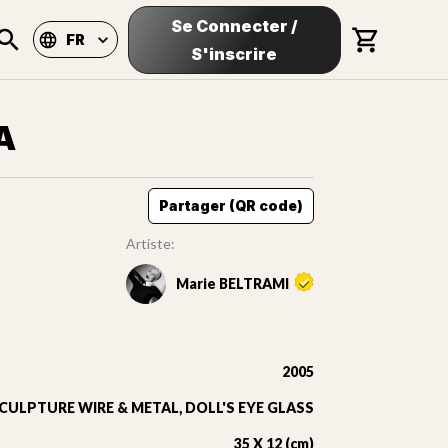
Se Connecter
/
FR
S'inscrire
A
Partager (QR code)
Artiste:
Marie BELTRAMI
2005
CULPTURE WIRE & METAL, DOLL'S EYE GLASS
35 X 12 (cm)