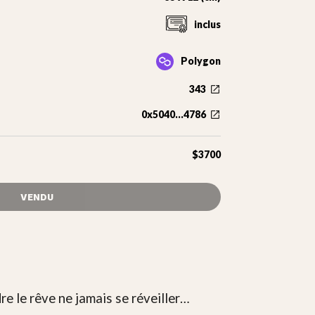
inclus
Polygon
343
0x5040...4786
$3700
VENDU
dre le rêve ne jamais se réveiller…