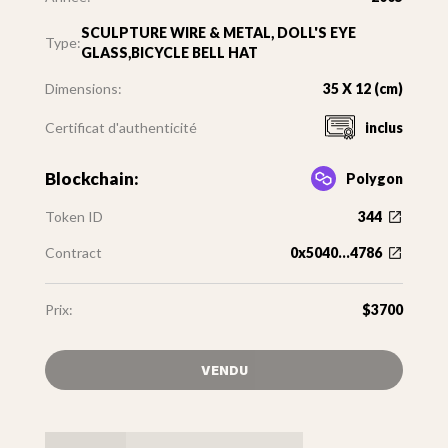
SCULPTURE WIRE & METAL, DOLL'S EYE
Type:
GLASS,BICYCLE BELL HAT
Dimensions:
35 X 12 (cm)
Certificat d'authenticité
inclus
Blockchain:
Polygon
Token ID
344
Contract
0x5040...4786
Prix:
$3700
VENDU