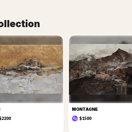
ollection
C
MONTAGNE
$2200
$1500