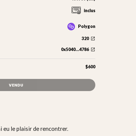
inclus
Polygon
320
0x5040...4786
$600
VENDU
 eu le plaisir de rencontrer.