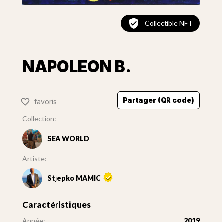
Collectible NFT
NAPOLEON B.
Partager (QR code)
favoris
Collection:
SEA WORLD
Artiste:
Stjepko MAMIC
Caractéristiques
Année:
2019