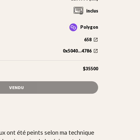
inclus
Polygon
658
0x5040...4786
$35500
VENDU
ux ont été peints selon ma technique