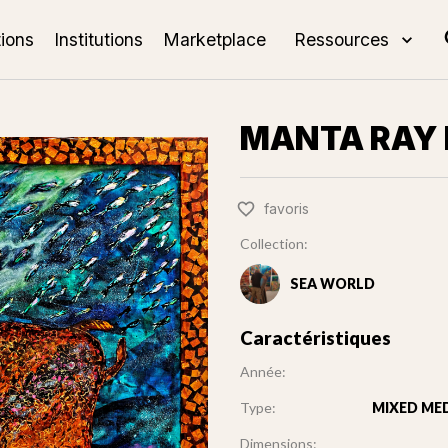
tions
Institutions
Marketplace
Ressources
MANTA RAY I
favoris
Collection:
SEA WORLD
Caractéristiques
Année:
Type:
MIXED MED
Dimensions: