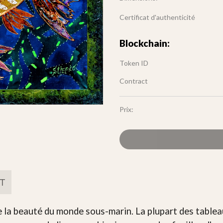
Certificat d'authenticité
Blockchain:
Token ID
Contract
Prix:
FT
 la beauté du monde sous-marin. La plupart des tablea