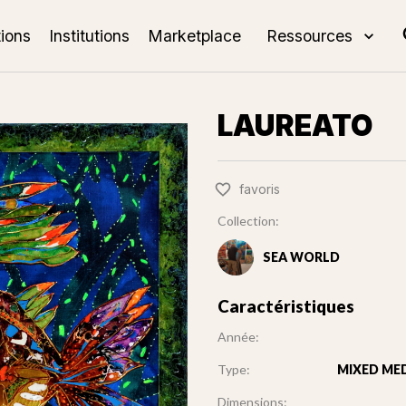
tions
Institutions
Marketplace
Ressources
LAUREATO
favoris
Collection:
SEA WORLD
Caractéristiques
Année:
Type:
MIXED MED
Dimensions: