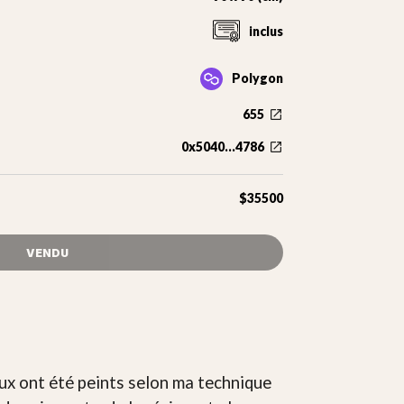
inclus
Polygon
655
0x5040...4786
$35500
VENDU
ux ont été peints selon ma technique