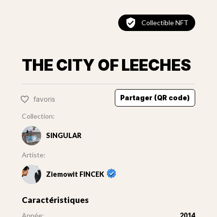
Collectible NFT
THE CITY OF LEECHES
Partager (QR code)
favoris
Collection:
SINGULAR
Artiste:
Ziemowit FINCEK
Caractéristiques
Année:
2014