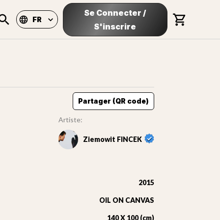
Se Connecter
/
FR
S'inscrire
Partager (QR code)
Artiste:
Ziemowit FINCEK
2015
OIL ON CANVAS
140 X 100 (cm)