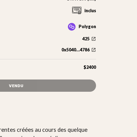
inclus
Polygon
425
0x5040...4786
$2400
VENDU
rentes créées au cours des quelque