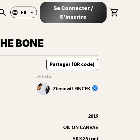
Se Connecter
/
FR
S'inscrire
THE BONE
Partager (QR code)
Artiste:
Ziemowit FINCEK
2019
OIL ON CANVAS
50 X 35 (cm)