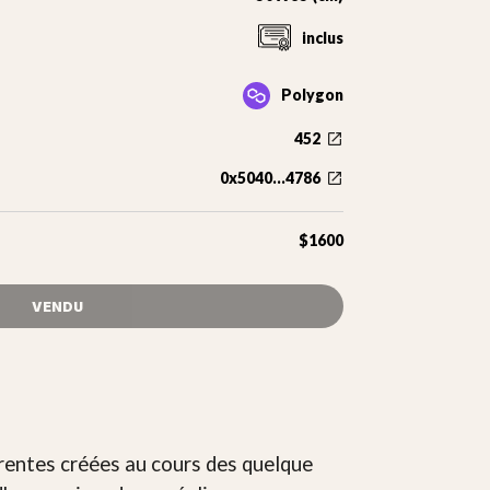
inclus
Polygon
452
0x5040...4786
$1600
VENDU
rentes créées au cours des quelque