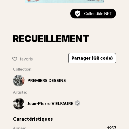
Collectible NFT
RECUEILLEMENT
Partager (QR code)
favoris
Collection:
PREMIERS DESSINS
Artiste:
Jean-Pierre VIELFAURE
Caractéristiques
Année:
1957