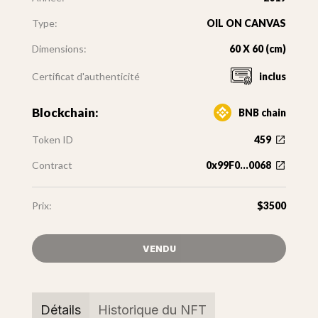
Type:
OIL ON CANVAS
Dimensions:
60 X 60 (cm)
Certificat d'authenticité
inclus
Blockchain:
BNB chain
Token ID
459
Contract
0x99F0...0068
Prix:
$3500
VENDU
Détails
Historique du NFT