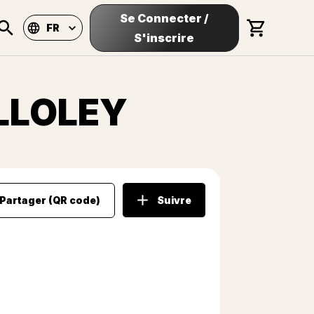
Se Connecter
/
FR
S'inscrire
ILLOLEY
Partager (QR code)
Suivre