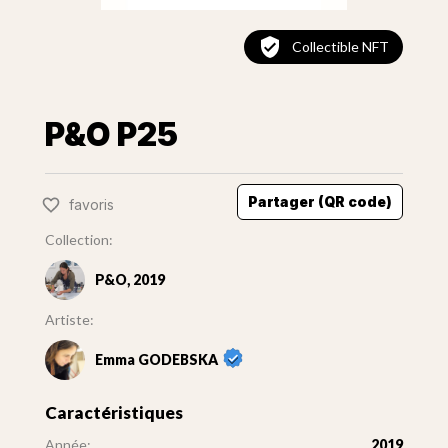
Collectible NFT
P&O P25
Partager (QR code)
favoris
Collection:
P&O, 2019
Artiste:
Emma GODEBSKA
Caractéristiques
Année:
2019