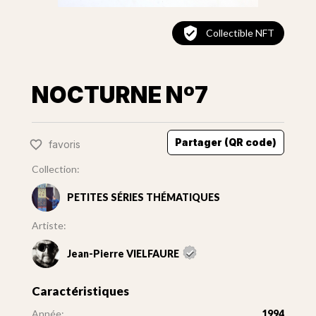
Collectible NFT
NOCTURNE Nº7
Partager (QR code)
favoris
Collection:
PETITES SÉRIES THÉMATIQUES
Artiste:
Jean-Pierre VIELFAURE
Caractéristiques
Année:
1994