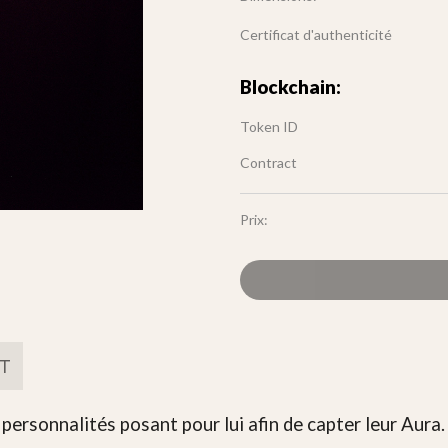
Certificat d'authenticité
Blockchain:
Token ID
Contract
Prix:
FT
s personnalités posant pour lui afin de capter leur Aura.