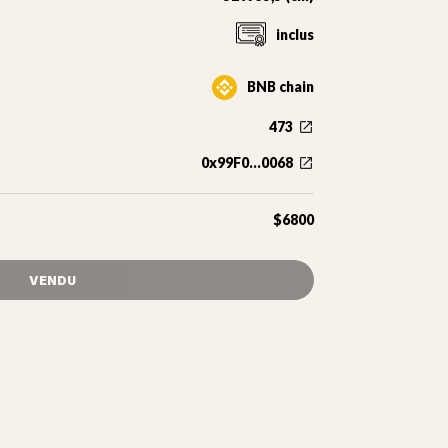
inclus
BNB chain
473
0x99F0...0068
$6800
VENDU