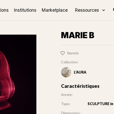
tions
Institutions
Marketplace
Ressources
MARIE B
favoris
Collection:
L'AURA
Caractéristiques
Année:
Type:
SCULPTURE in b
Dimensions: