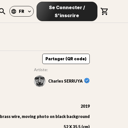
Se Connecter
/
FR
S'inscrire
Partager (QR code)
Artiste:
Charles SERRUYA
2019
rass wire, moving photo on black background
52 X 35,5 (cm)