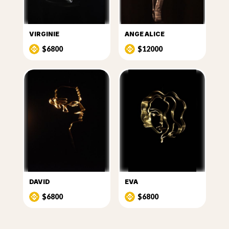
VIRGINIE
ANGE ALICE
$6800
$12000
DAVID
EVA
$6800
$6800