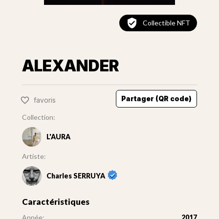
Collectible NFT
ALEXANDER
Partager (QR code)
favoris
Collection:
L'AURA
Artiste:
Charles SERRUYA
Caractéristiques
Année:
2017