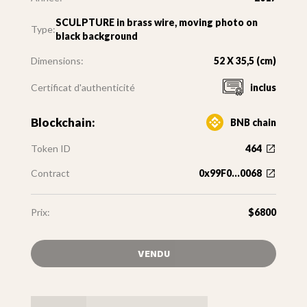
SCULPTURE in brass wire, moving photo on
Type:
black background
Dimensions:
52 X 35,5 (cm)
Certificat d'authenticité
inclus
Blockchain:
BNB chain
Token ID
464
Contract
0x99F0...0068
Prix:
$6800
VENDU