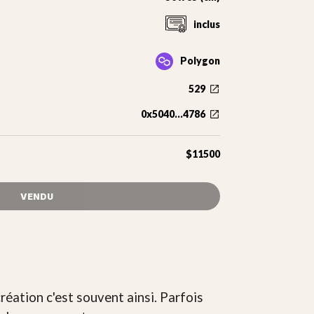
inclus
Polygon
529
0x5040...4786
$11500
VENDU
réation c'est souvent ainsi. Parfois