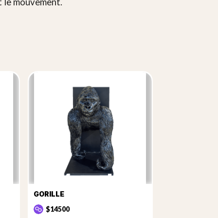
nt le mouvement.
GORILLE
$14500