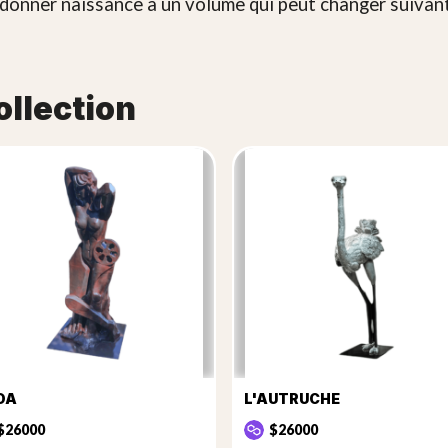
t donner naissance à un volume qui peut changer suiva
ollection
DA
L'AUTRUCHE
$26000
$26000