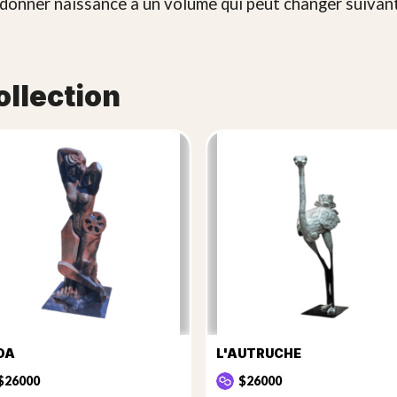
t donner naissance à un volume qui peut changer suiva
ollection
DA
L'AUTRUCHE
$26000
$26000