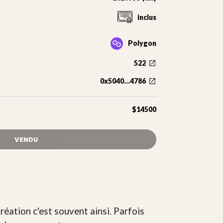
inclus
Polygon
522
0x5040...4786
$14500
VENDU
réation c'est souvent ainsi. Parfois