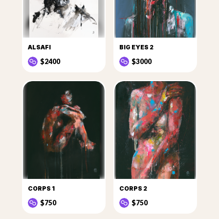
ALSAFI
BIG EYES 2
$2400
$3000
CORPS 1
CORPS 2
$750
$750