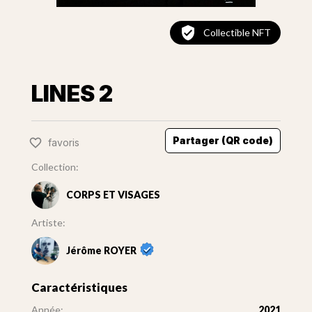
Collectible NFT
LINES 2
Partager (QR code)
favoris
Collection:
CORPS ET VISAGES
Artiste:
Jérôme ROYER
Caractéristiques
Année:
2021