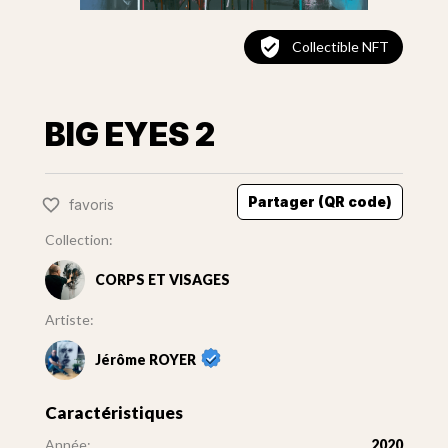
Collectible NFT
BIG EYES 2
Partager (QR code)
favoris
Collection:
CORPS ET VISAGES
Artiste:
Jérôme ROYER
Caractéristiques
Année:
2020