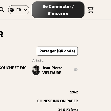
Se Connecter
/
FR
S'inscrire
R
Partager (QR code)
Artiste:
GOUCHE ET EdC
Jean-Pierre
VIELFAURE
1962
CHINESE INK ON PAPER
31 X 23 (cm)