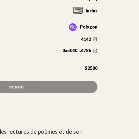
inclus
Polygon
4142
0x5040...4786
$2500
VENDU
 des lectures de poèmes et de son