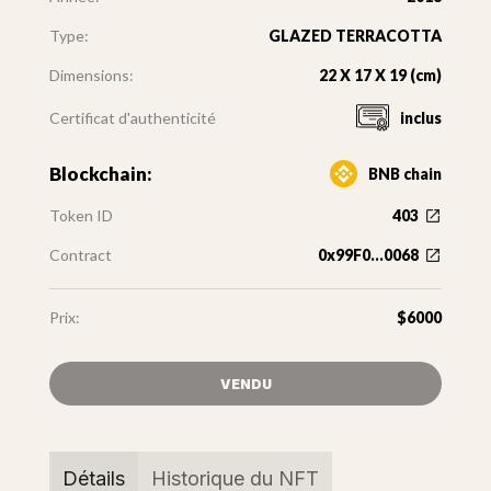
Type:
GLAZED TERRACOTTA
Dimensions:
22 X 17 X 19 (cm)
Certificat d'authenticité
inclus
Blockchain:
BNB chain
Token ID
403
Contract
0x99F0...0068
Prix:
$6000
VENDU
Détails
Historique du NFT