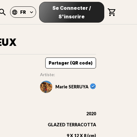
Se Connecter
/
FR
S'inscrire
EUX
Partager (QR code)
Artiste:
Marie SERRUYA
2020
GLAZED TERRACOTTA
9 X 12 X 8 (cm)