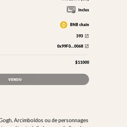
inclus
BNB chain
393
0x99F0...0068
$11000
VENDU
n Gogh, Arcimboldos ou de personnages