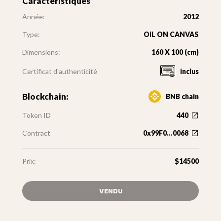
Caractéristiques
Année:
2012
Type:
OIL ON CANVAS
Dimensions:
160 X 100 (cm)
Certificat d'authenticité
inclus
Blockchain:
BNB chain
Token ID
440
Contract
0x99F0...0068
Prix:
$14500
VENDU