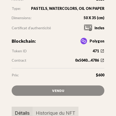
Type:
PASTELS, WATERCOLORS, OIL ON PAPER
Dimensions:
50 X 35 (cm)
Certificat d'authenticité
inclus
Blockchain:
Polygon
Token ID
471
Contract
0x5040...4786
Prix:
$600
VENDU
Détails
Historique du NFT