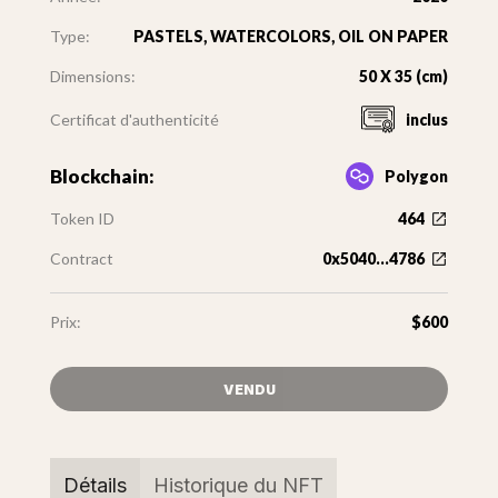
Type:
PASTELS, WATERCOLORS, OIL ON PAPER
Dimensions:
50 X 35 (cm)
Certificat d'authenticité
inclus
Blockchain:
Polygon
Token ID
464
Contract
0x5040...4786
Prix:
$600
VENDU
Détails
Historique du NFT