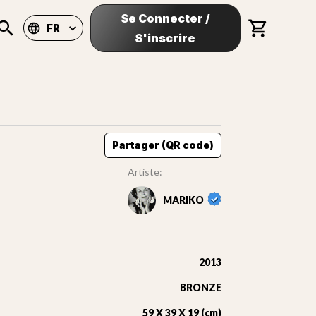
Se Connecter
/
FR
S'inscrire
Partager (QR code)
Artiste:
MARIKO
2013
BRONZE
59 X 39 X 19 (cm)