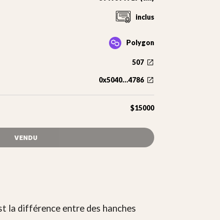
inclus
Polygon
507
0x5040...4786
$15000
VENDU
t la différence entre des hanches