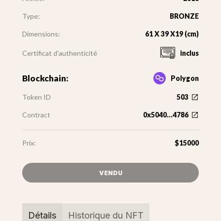
Type:
BRONZE
Dimensions:
61 X 39 X19 (cm)
Certificat d'authenticité
inclus
Blockchain:
Polygon
Token ID
503
Contract
0x5040...4786
Prix:
$15000
VENDU
Détails
Historique du NFT