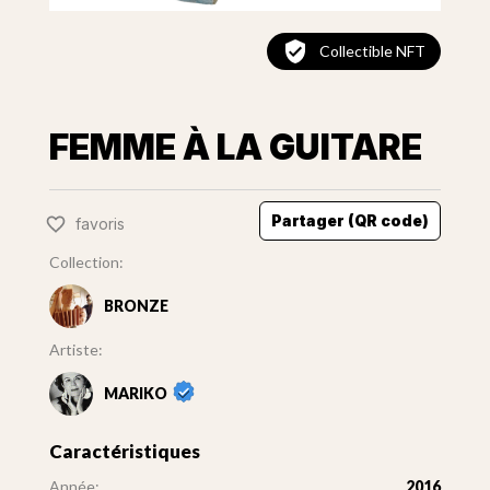
Collectible NFT
FEMME À LA GUITARE
Partager (QR code)
favoris
Collection:
BRONZE
Artiste:
MARIKO
Caractéristiques
Année:
2016