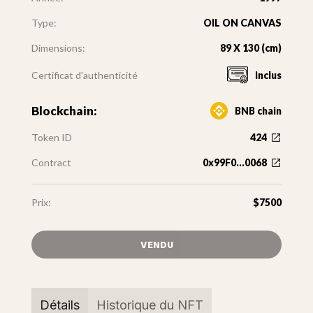
Type:
OIL ON CANVAS
Dimensions:
89 X 130 (cm)
Certificat d'authenticité
inclus
Blockchain:
BNB chain
Token ID
424
Contract
0x99F0...0068
Prix:
$7500
VENDU
Détails
Historique du NFT