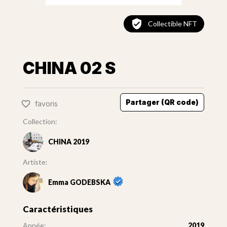
Collectible NFT
CHINA 02 S
Partager (QR code)
favoris
Collection:
CHINA 2019
Artiste:
Emma GODEBSKA
Caractéristiques
Année:
2019