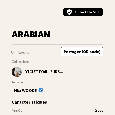
Collectible NFT
ARABIAN
Partager (QR code)
favoris
Collection:
D'ICI ET D'AILLEURS...
Artiste:
Nka WOODS
Caractéristiques
Année:
2008