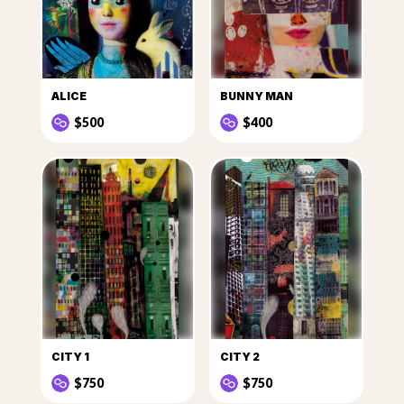
ALICE
BUNNY MAN
$500
$400
CITY 1
CITY 2
$750
$750