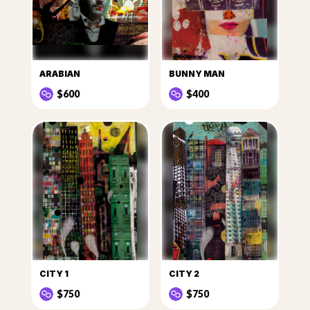
ARABIAN
BUNNY MAN
$600
$400
CITY 1
CITY 2
$750
$750