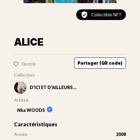
Collectible NFT
ALICE
Partager (QR code)
favoris
Collection:
D'ICI ET D'AILLEURS...
Artiste:
Nka WOODS
Caractéristiques
Année:
2008