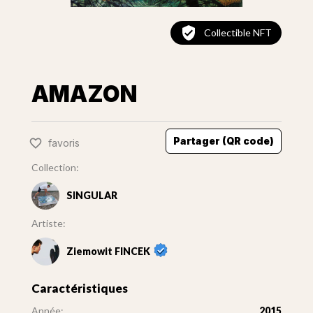
Collectible NFT
AMAZON
Partager (QR code)
favoris
Collection:
SINGULAR
Artiste:
Ziemowit FINCEK
Caractéristiques
Année:
2015