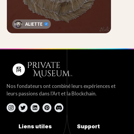
France, Belgique, Allemagne et U.S.A. Une
carrière de près de 10 ans dans des foires et
centres d'art ainsi qu'Artiste et Commissaire
ALIETTE
d'expositions mêlant tous les Arts.
Nos fondateurs ont combiné leurs expériences et
leurs passions dans l'Art et la Blockchain.
Liens utiles
Support