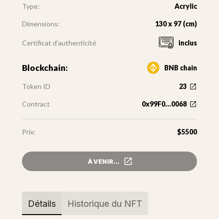
Type:
Acrylic
Dimensions:
130 x 97 (cm)
Certificat d'authenticité
inclus
Blockchain:
BNB chain
Token ID
23
Contract
0x99F0...0068
Prix:
$5500
À VENIR...
Détails
Historique du NFT