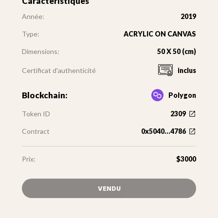
Caractéristiques
Année:
2019
Type:
ACRYLIC ON CANVAS
Dimensions:
50 X 50 (cm)
Certificat d'authenticité
inclus
Blockchain:
Polygon
Token ID
2309
Contract
0x5040...4786
Prix:
$3000
VENDU