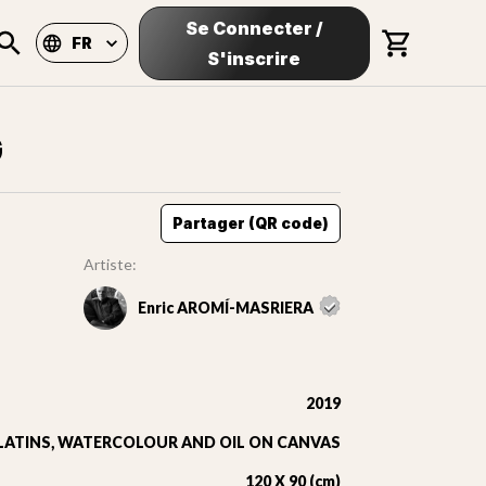
Se Connecter
/
FR
S'inscrire
G
Partager (QR code)
Artiste:
Enric AROMÍ-MASRIERA
2019
ELATINS, WATERCOLOUR AND OIL ON CANVAS
120 X 90 (cm)