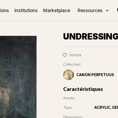
tions
Institutions
Marketplace
Ressources
UNDRESSIN
favoris
Collection:
CANON PERPETUUS
Caractéristiques
Année:
Type:
ACRYLIC, G
Dimensions: