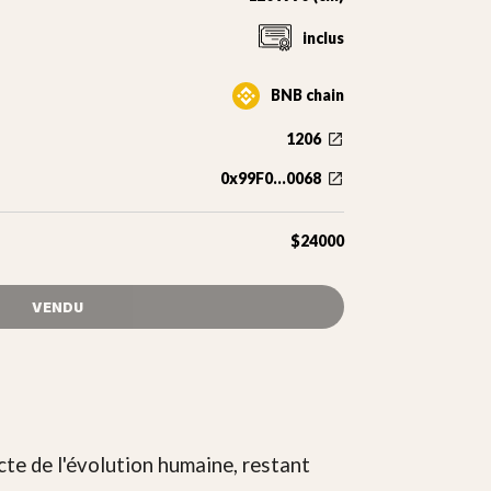
inclus
BNB chain
1206
0x99F0...0068
$24000
VENDU
cte de l'évolution humaine, restant