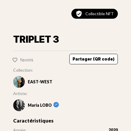
Collectible NFT
TRIPLET 3
Partager (QR code)
favoris
Collection:
EAST-WEST
Artiste:
Maria LOBO
Caractéristiques
Année:
2020