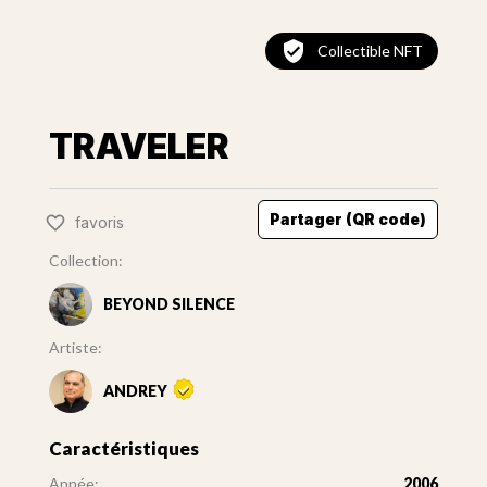
Collectible NFT
TRAVELER
Partager (QR code)
favoris
Collection:
BEYOND SILENCE
Artiste:
ANDREY
Caractéristiques
Année:
2006