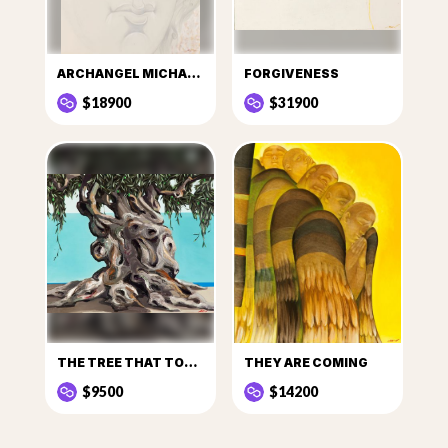
ARCHANGEL MICHAEL I
FORGIVENESS
$18900
$31900
THE TREE THAT TOLD STORIES
THEY ARE COMING
$9500
$14200