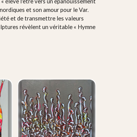
, « élève l'être vers un épanouissement
s nordiques et son amour pour le Var.
iété et de transmettre les valeurs
culptures révèlent un véritable « Hymne