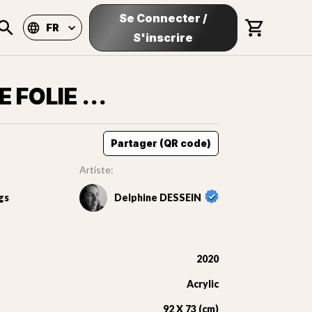
Se Connecter
/
FR
S'inscrire
E FOLIE …
Partager (QR code)
Artiste:
gs
Delphine DESSEIN
2020
Acrylic
92 X 73 (cm)