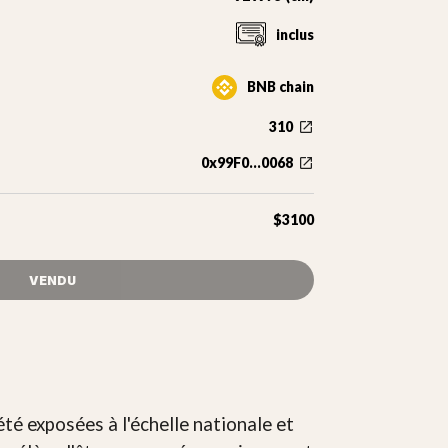
inclus
BNB chain
310
0x99F0...0068
$3100
VENDU
té exposées à l'échelle nationale et