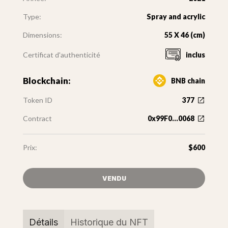
Type:
Spray and acrylic
Dimensions:
55 X 46 (cm)
Certificat d'authenticité
inclus
Blockchain:
BNB chain
Token ID
377
Contract
0x99F0...0068
Prix:
$600
VENDU
Détails
Historique du NFT