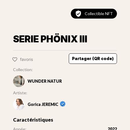
Collectible NFT
SERIE PHÖNIX III
Partager (QR code)
favoris
Collection:
WUNDER NATUR
Artiste:
Gorica JEREMIC
Caractéristiques
Année:
2022