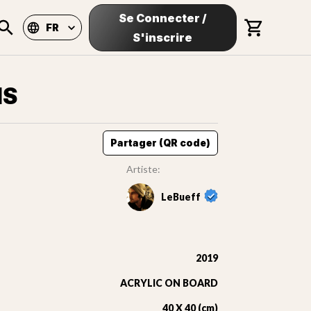
Se Connecter
/
FR
S'inscrire
IS
Partager (QR code)
Artiste:
LeBueff
2019
ACRYLIC ON BOARD
40 X 40 (cm)