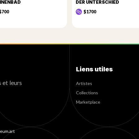
NNENBAD
DER UNTERSCHIED
$700
$1700
Liens utiles
 et leurs
Artistes
Collections
Marketplace
eum.art