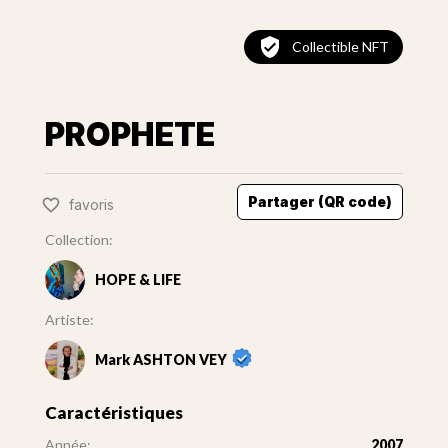
Collectible NFT
PROPHETE
Partager (QR code)
favoris
Collection:
HOPE & LIFE
Artiste:
Mark ASHTON VEY
Caractéristiques
Année:
2007